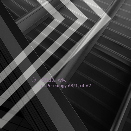
03113, Kyiv,
pr.Peremogy 68/1, of.62